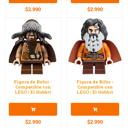
$2.990
$2.990
Figura de Bofur -
Figura de Bifur -
Compatible con
Compatible con
LEGO | El Hobbit
LEGO | El Hobbit
$2.990
$2.990