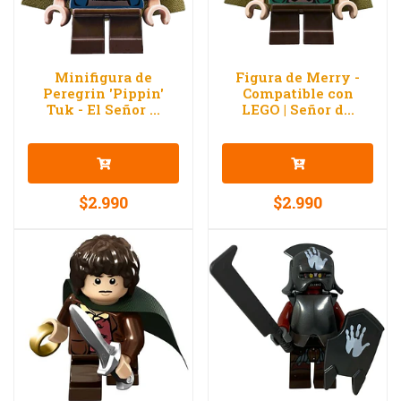
Minifigura de
Figura de Merry -
Peregrin 'Pippin'
Compatible con
Tuk - El Señor ...
LEGO | Señor d...
$2.990
$2.990