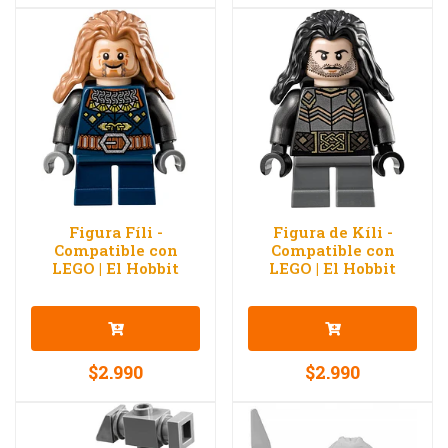
Figura Fíli -
Figura de Kíli -
Compatible con
Compatible con
LEGO | El Hobbit
LEGO | El Hobbit
$2.990
$2.990