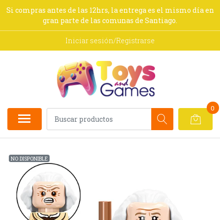
Si compras antes de las 12hrs, la entrega es el mismo día en
gran parte de las comunas de Santiago.
Iniciar sesión/Registrarse
0
NO DISPONIBLE