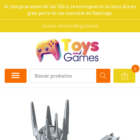
Si compras antes de las 12hrs, la entrega es el mismo día en
gran parte de las comunas de Santiago.
Iniciar sesión/Registrarse
0