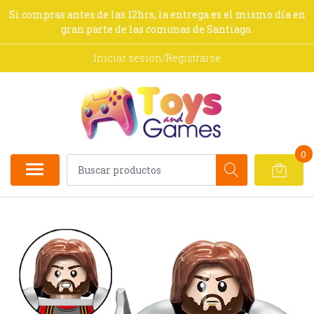
Si compras antes de las 12hrs, la entrega es el mismo día en
gran parte de las comunas de Santiago.
Iniciar sesión/Registrarse
0