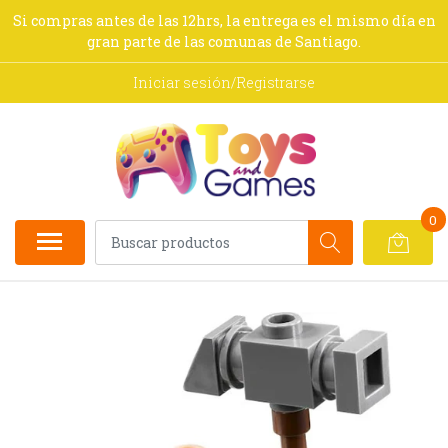
Si compras antes de las 12hrs, la entrega es el mismo día en
gran parte de las comunas de Santiago.
Iniciar sesión/Registrarse
0