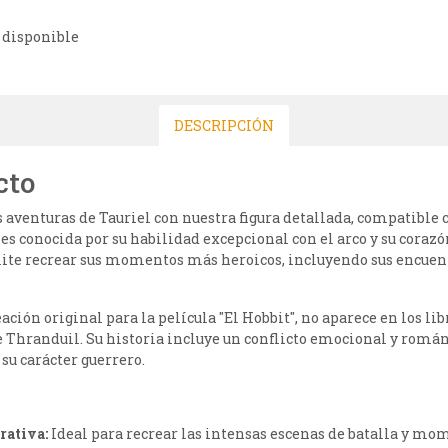
 disponible
DESCRIPCIÓN
cto
aventuras de Tauriel con nuestra figura detallada, compatible c
 es conocida por su habilidad excepcional con el arco y su coraz
rmite recrear sus momentos más heroicos, incluyendo sus encuent
ación original para la película "El Hobbit", no aparece en los lib
e Thranduil. Su historia incluye un conflicto emocional y románt
u carácter guerrero.
rativa:
Ideal para recrear las intensas escenas de batalla y mo