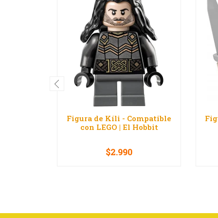
Figura de Kíli - Compatible
Fig
con LEGO | El Hobbit
$2.990
-
+
-