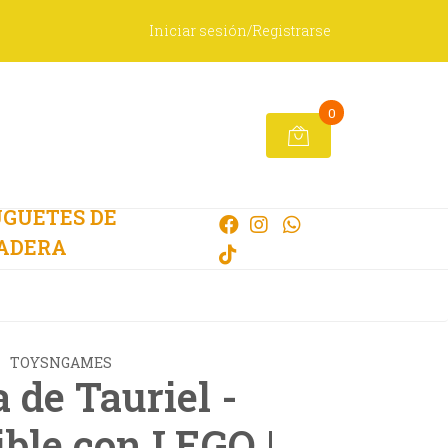
Iniciar sesión/Registrarse
0
GUETES DE
ADERA
TOYSNGAMES
 de Tauriel -
ble con LEGO |