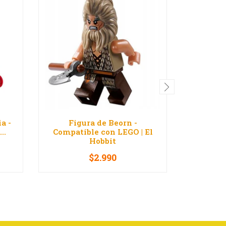
a -
Figura de Beorn -
Fig
..
Compatible con LEGO | El
Compati
Hobbit
$2.990
-
+
-