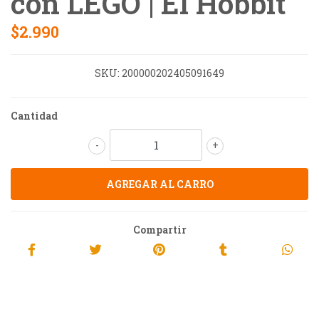
con LEGO | El Hobbit
$2.990
SKU:
200000202405091649
Cantidad
-
+
Compartir