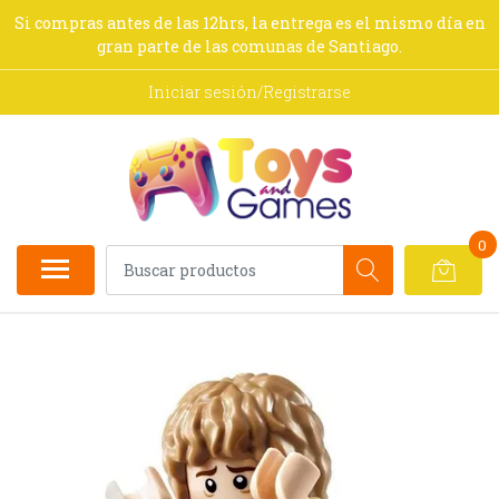
Si compras antes de las 12hrs, la entrega es el mismo día en
gran parte de las comunas de Santiago.
Iniciar sesión/Registrarse
0