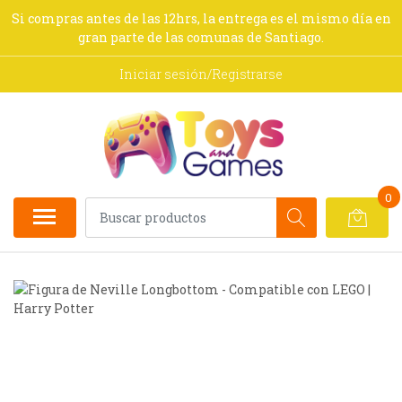
Si compras antes de las 12hrs, la entrega es el mismo día en
gran parte de las comunas de Santiago.
Iniciar sesión/Registrarse
0