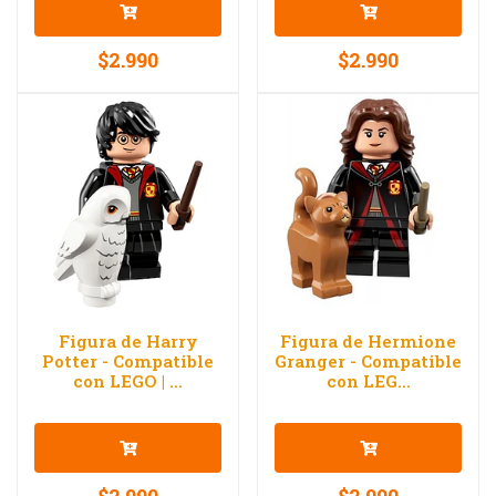
$2.990
$2.990
Figura de Harry
Figura de Hermione
Potter - Compatible
Granger - Compatible
con LEGO | ...
con LEG...