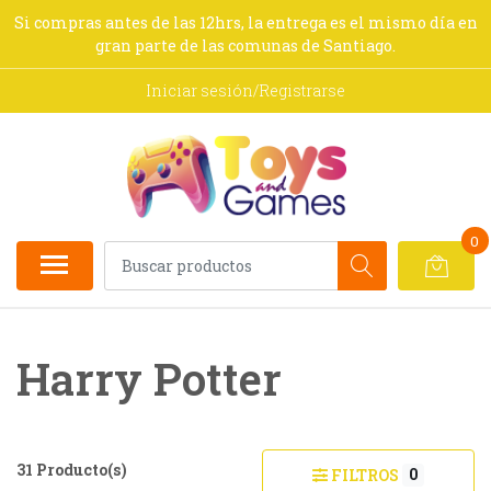
Si compras antes de las 12hrs, la entrega es el mismo día en
gran parte de las comunas de Santiago.
Iniciar sesión/Registrarse
0
Harry Potter
31 Producto(s)
0
FILTROS