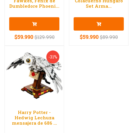
Fawkes, Fénix de
Colacuerno Húngaro
Dumbledore Phoeni...
Set Arma...
$59.990
$59.990
$129.990
$89.990
-31%
Harry Potter -
Hedwig Lechuza
mensajera de 686 ...