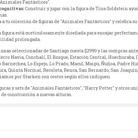
"Animales Fantásticos".
cognitivas:
Construir y jugar con la figura de Tina Goldstein ayu
mas.
 a tu colección de figuras de "Animales Fantásticos" y celebra su
 figura está meticulosamente diseñada para encajar perfectame
ilidad prolongada.
unas seleccionadas de Santiago cuesta $2990 y las compras ante
Cerro Navia, Conchalí, El Bosque, Estación Central, Huechuraba, 
Lo Barnechea, Lo Espejo, Lo Prado, Macul, Maipú, Ñuñoa, Padre Hu
cura, Quinta Normal, Recoleta, Renca, San Bernardo, San Joaquín
nviamos por Starken con costos según ellos indiquen.
uras y sets de "Animales Fantásticos", "Harry Potter" y otros un
o de construcción a nuevas alturas.