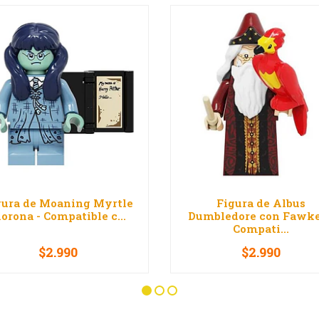
gura de Moaning Myrtle
Figura de Albus
lorona - Compatible c...
Dumbledore con Fawke
Compati...
$2.990
$2.990
+
-
+