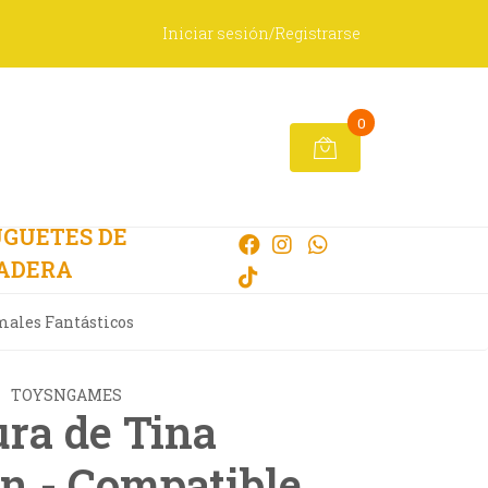
Iniciar sesión/Registrarse
0
GUETES DE
ADERA
males Fantásticos
TOYSNGAMES
ura de Tina
in - Compatible