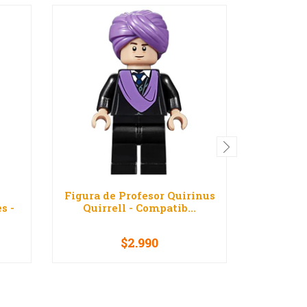
Figura de Profesor Quirinus
Figura 
s -
Quirrell - Compatib...
- Compa
$2.990
-
+
-