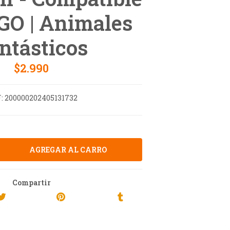
GO | Animales
ntásticos
$2.990
:
200000202405131732
Compartir