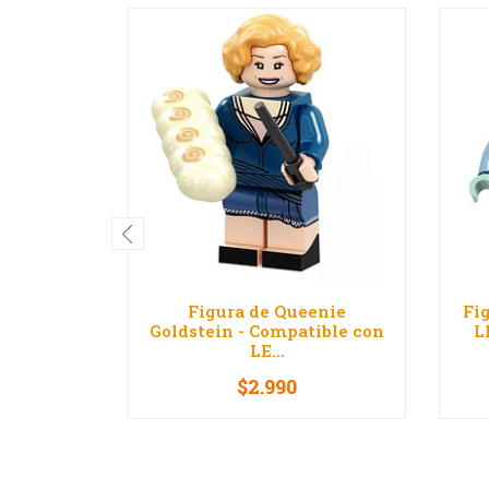
Figura de Queenie
Fi
Goldstein - Compatible con
L
LE...
$2.990
-
+
-