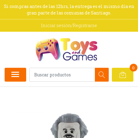
Si compras antes de las 12hrs, la entrega es el mismo día en
gran parte de las comunas de Santiago.
Iniciar sesión/Registrarse
0