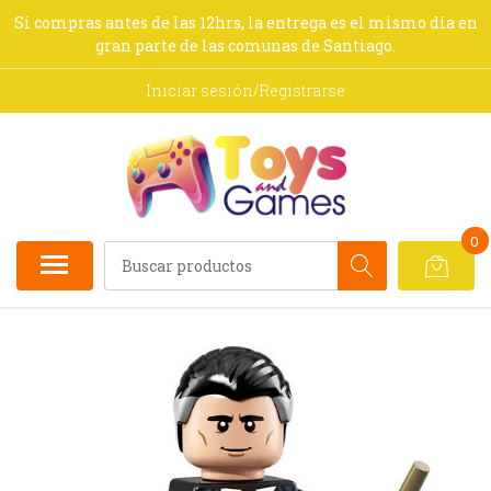
Si compras antes de las 12hrs, la entrega es el mismo día en
gran parte de las comunas de Santiago.
Iniciar sesión/Registrarse
0