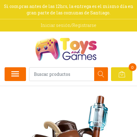
Si compras antes de las 12hrs, la entrega es el mismo día en
gran parte de las comunas de Santiago.
Iniciar sesión/Registrarse
0