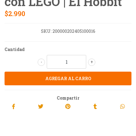
con LEGO | El Hobbit
$2.990
SKU:
200000202405100016
Cantidad
-
+
Compartir