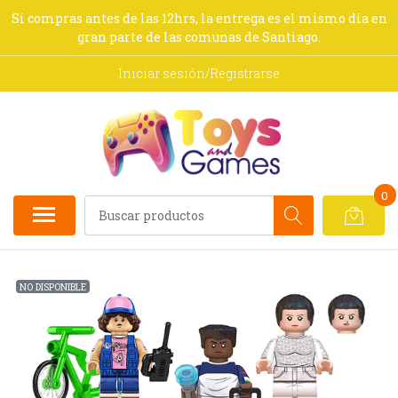
Si compras antes de las 12hrs, la entrega es el mismo día en
gran parte de las comunas de Santiago.
Iniciar sesión/Registrarse
0
NO DISPONIBLE