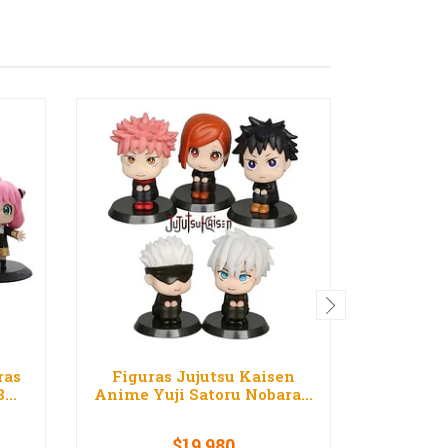
ras
Figuras Jujutsu Kaisen
Figura 
...
Anime Yuji Satoru Nobara...
Potter 
$19.980
$1