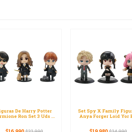
iguras De Harry Potter
Set Spy X Family Figu
rmione Ron Set 3 Uds ...
Anya Forger Loid Yor B
$16.990
$19.980
$22.990
$24.990