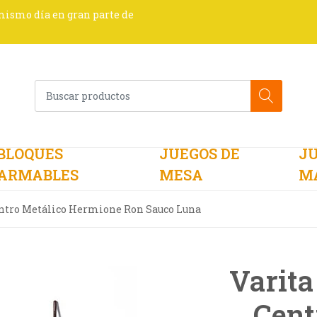
 mismo día en gran parte de
BLOQUES
JUEGOS DE
JU
ARMABLES
MESA
M
entro Metálico Hermione Ron Sauco Luna
Varita
Cent