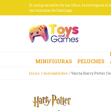
Si compras antes de las 12hrs, la entrega es el
las comunas de Santiago.
MINIFIGURAS
PELUCHES
Inicio
mercadolibre
Varita Harry Potter C