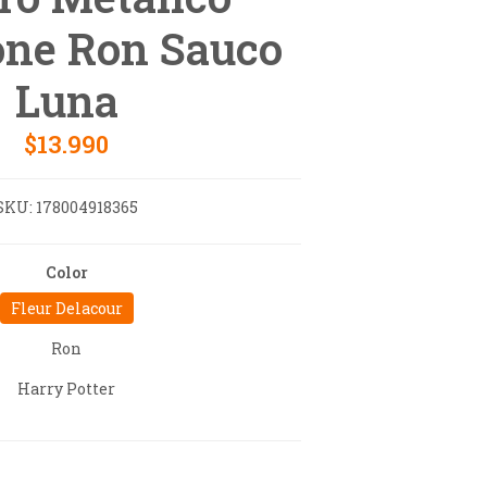
ne Ron Sauco
Luna
$13.990
SKU:
178004918365
Color
Fleur Delacour
Ron
Harry Potter