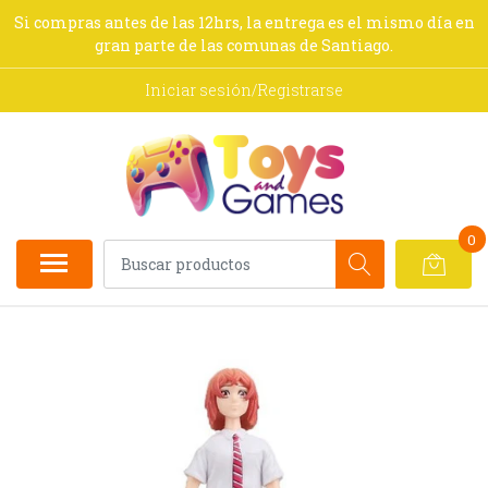
Si compras antes de las 12hrs, la entrega es el mismo día en
gran parte de las comunas de Santiago.
Iniciar sesión/Registrarse
0