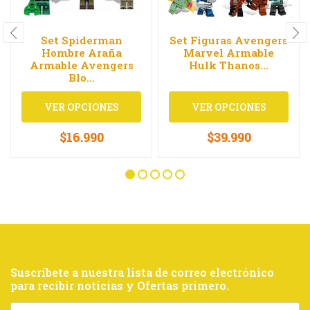
Set Spiderman
Set Figuras Avengers
Hombre Araña
Marvel Armable
Armable Avengers
Hulk Thanos...
Blo...
VER OPCIONES
VER OPCIONES
$16.990
$39.990
Suscríbete a nuestra lista de correo electrónico
para recibir noticias y Ofertas primero.