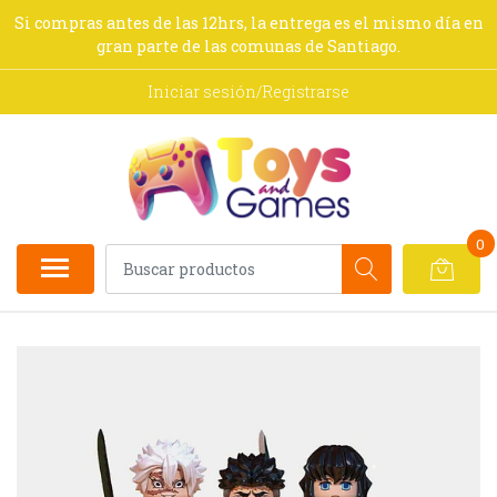
Si compras antes de las 12hrs, la entrega es el mismo día en
gran parte de las comunas de Santiago.
Iniciar sesión/Registrarse
0