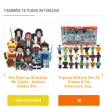
TAMBIÉN TE PUEDE INTERESAR
Set Figuras Kimetsu
Figuras Roblox Set 24
No Yaiba - Demon
Piezas 8 Cm
Slayer Blo...
Coleccion Jug...
VER OPCIONES