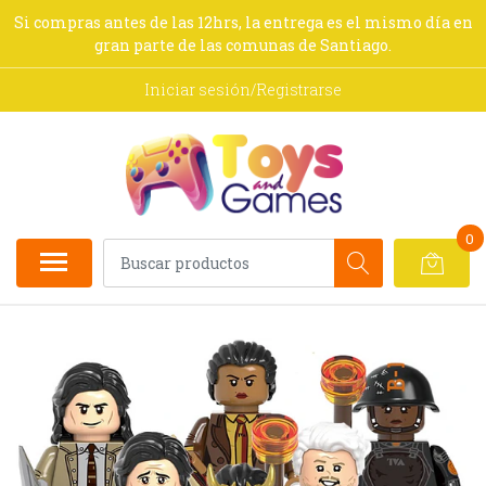
Si compras antes de las 12hrs, la entrega es el mismo día en
gran parte de las comunas de Santiago.
Iniciar sesión/Registrarse
0