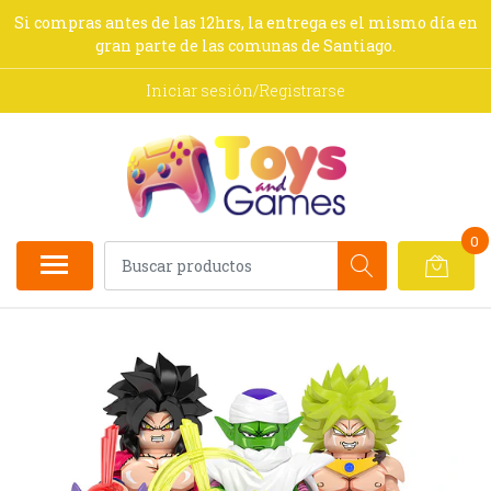
Si compras antes de las 12hrs, la entrega es el mismo día en
gran parte de las comunas de Santiago.
Iniciar sesión/Registrarse
0