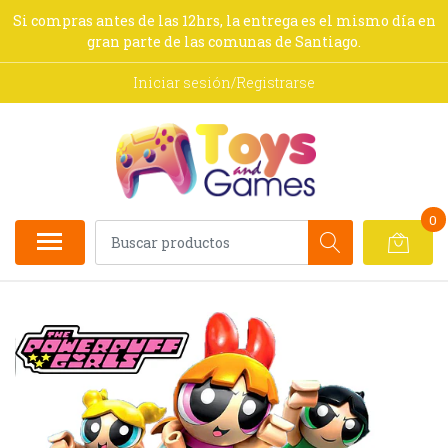
Si compras antes de las 12hrs, la entrega es el mismo día en
gran parte de las comunas de Santiago.
Iniciar sesión/Registrarse
0