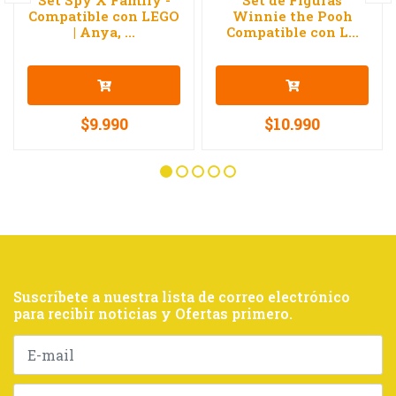
Set Spy X Family -
Set de Figuras
Compatible con LEGO
Winnie the Pooh
| Anya, ...
Compatible con L...
$9.990
$10.990
Suscríbete a nuestra lista de correo electrónico
para recibir noticias y Ofertas primero.