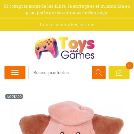
Si compras antes de las 12hrs, la entrega es el mismo día en
gran parte de las comunas de Santiago.
Iniciar sesión/Registrarse
0
AGOTADO