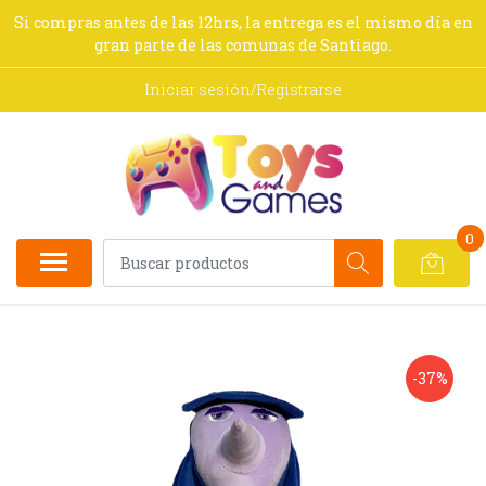
Si compras antes de las 12hrs, la entrega es el mismo día en
gran parte de las comunas de Santiago.
Iniciar sesión/Registrarse
0
-37%