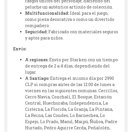
rasgos únicos del personaje, haciendo del
peluche un auténtico artículo de colección.
Multifuncionalidad:
Ideal para el juego,
como pieza decorativa o como un divertido
compañero.
Seguridad:
Fabricado con materiales seguros
y aptos para niños.
Envío:
A regiones:
Envío por Starken con un tiempo
de entrega de 2 a 4 días, dependiendo del
lugar.
A Santiago:
Entrega el mismo día por 2990
CLP si compras antes de las 12:00 de lunes a
viernes en las siguientes comunas: Cerrillos,
Cerro Navia, Conchalí, El Bosque, Estación
Central, Huechuraba, Independencia, La
Cisterna, La Florida, La Granja, La Pintana,
La Reina, Las Condes, Lo Barnechea, Lo
Espejo, Lo Prado, Macul, Maipú, Ñuñoa, Padre
Hurtado, Pedro Aguirre Cerda, Peñalolén,