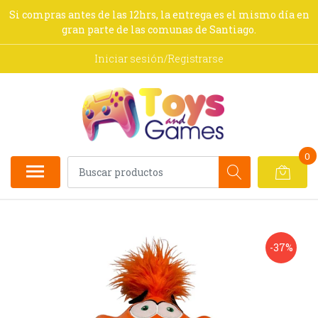
Si compras antes de las 12hrs, la entrega es el mismo día en
gran parte de las comunas de Santiago.
Iniciar sesión/Registrarse
0
-37%