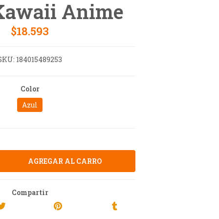
Kawaii Anime
$18.593
SKU:
184015489253
Color
Azul
Compartir