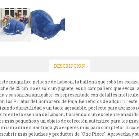
DESCRIPCIÓN
ste magnífico peluche de Laboon, la ballena que robó los coraz
uche de 25 cm no es solo un juguete, es un compañero que evoca l
rna y su sonrisa amigable, es representado con detalles meticul
 con los Piratas del Sombrero de Paja. Beneficios de adquirir es
zando durabilidad y un tacto agradable, perfecto para abrazos rec
fielmente la esencia de Laboon, haciéndolo un excelente añadido a
los más pequeños y un objeto de colección auténtico para los may
l mismo día en Santiago. ¡No esperes más para completar tu colec
escubrir más peluches y productos de "One Piece". Aprovecha y s