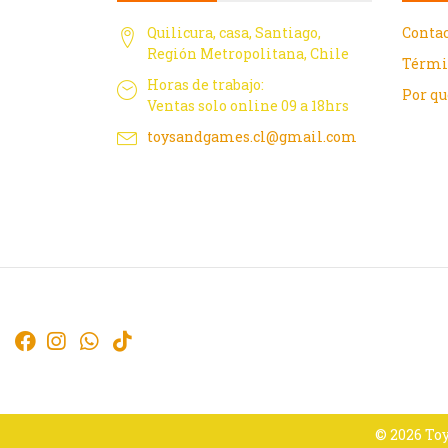
Quilicura, casa, Santiago,
Conta
Región Metropolitana, Chile
Térmi
Horas de trabajo:
Por q
Ventas solo online 09 a 18hrs
toysandgames.cl@gmail.com
© 2026 Toy