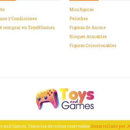
cto
Minifiguras
nos y Condiciones
Peluches
ué comprar en ToysNGames
Figuras de Anime
Bloques Armables
Figuras Coleccionables
s and Games. Todos los derechos reservados.
Desarrollado por 