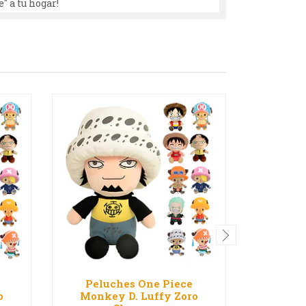
" a tu hogar!
Peluches One Piece
Pelu
o
Monkey D. Luffy Zoro
Monke