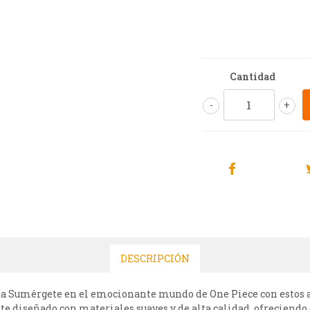
Cantidad
-
+
DESCRIPCIÓN
ta Sumérgete en el emocionante mundo de One Piece con estos a
te diseñado con materiales suaves y de alta calidad, ofreciendo