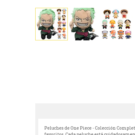
Peluches de One Piece - Colección Comple
favoritos. Cada peluche está cuidadosamen