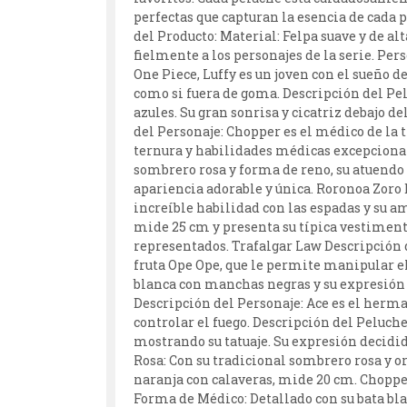
perfectas que capturan la esencia de cada p
del Producto: Material: Felpa suave y de al
fielmente a los personajes de la serie. Pe
One Piece, Luffy es un joven con el sueño d
como si fuera de goma. Descripción del Pel
azules. Su gran sonrisa y cicatriz debajo 
del Personaje: Chopper es el médico de la 
ternura y habilidades médicas excepcionale
sombrero rosa y forma de reno, su atuendo 
apariencia adorable y única. Roronoa Zoro 
increíble habilidad con las espadas y su a
mide 25 cm y presenta su típica vestimenta
representados. Trafalgar Law Descripción de
fruta Ope Ope, que le permite manipular el
blanca con manchas negras y su expresión d
Descripción del Personaje: Ace es el herma
controlar el fuego. Descripción del Peluch
mostrando su tatuaje. Su expresión decidi
Rosa: Con su tradicional sombrero rosa y o
naranja con calaveras, mide 20 cm. Choppe
Forma de Médico: Detallado con su bata bl