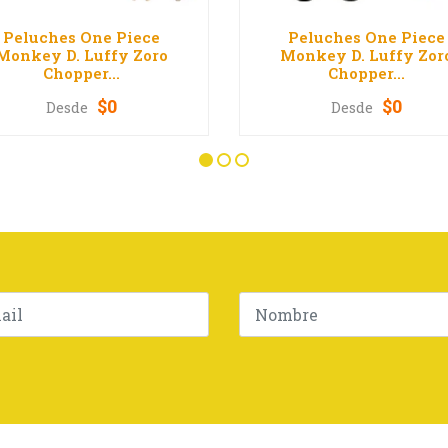
Peluches One Piece
Peluches One Piece
Monkey D. Luffy Zoro
Monkey D. Luffy Zor
Chopper...
Chopper...
$0
$0
Desde
Desde
VER OPCIONES
VER OPCIONES