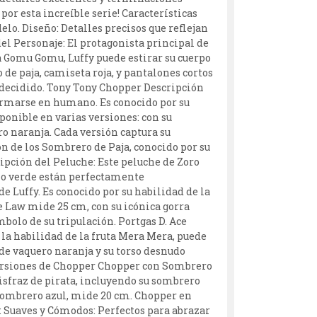
por esta increíble serie! Características
lo. Diseño: Detalles precisos que reflejan
del Personaje: El protagonista principal de
uta Gomu Gomu, Luffy puede estirar su cuerpo
de paja, camiseta roja, y pantalones cortos
y decidido. Tony Tony Chopper Descripción
formarse en humano. Es conocido por su
ponible en varias versiones: con su
o naranja. Cada versión captura su
ón de los Sombrero de Paja, conocido por su
ipción del Peluche: Este peluche de Zoro
llo verde están perfectamente
e Luffy. Es conocido por su habilidad de la
e Law mide 25 cm, con su icónica gorra
bolo de su tripulación. Portgas D. Ace
la habilidad de la fruta Mera Mera, puede
 de vaquero naranja y su torso desnudo
 Versiones de Chopper Chopper con Sombrero
isfraz de pirata, incluyendo su sombrero
sombrero azul, mide 20 cm. Chopper en
 Suaves y Cómodos: Perfectos para abrazar