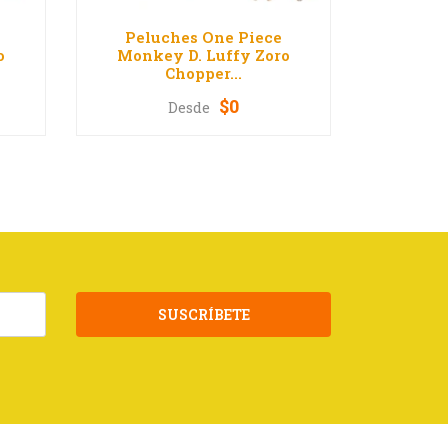
Peluches One Piece
Pelu
o
Monkey D. Luffy Zoro
Monke
Chopper...
$0
Desde
D
VER OPCIONES
V
SUSCRÍBETE