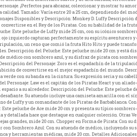
ersonaje. ¡Perfectos para abrazar, coleccionar y mostrar tu amor 
ta calidad. Tamaño: Varía entre 20 a 25 cm, dependiendo del mode
rsonajes Disponibles y Descripción: Monkey D. Luffy Descripción 
e convertirse en el Rey de los Piratas. Con su habilidad de la fr
uche: Este peluche de Luffy mide 25 cm, con su icónico sombrero 
del ojo izquierdo capturan perfectamente su espíritu aventurero 
tripulación, un reno que comió la fruta Hito Hito y puede trans
s. Descripción del Peluche: Este peluche mide 20 cm y está dis
de médico con sombrero azul, y su disfraz de pirata con sombrer
Descripción del Personaje: Zoro es el espadachín de la tripulaci
mbición de convertirse en el mejor espadachín del mundo. Descr
 verde con su banda en la cintura. Su expresión seria y su cabe
l Personaje: Law es el capitán de los Piratas Heart y un aliado d
 espacio a su alrededor. Descripción del Peluche: Este peluche d
esafiante. Su atuendo incluye una camiseta amarilla con el sím
no de Luffy y un comandante de los Piratas de Barbablanca. Con 
e: Este peluche de Ace mide 20 cm y presenta su típico sombrero
da y detallada hace que destaque en cualquier colección. Otras
rejas grandes, mide 20 cm. Chopper en Forma de Pirata: Con su d
r con Sombrero Azul: Con su atuendo de médico, incluyendo su 
anca y herramientas médicas, mide 20 cm. Detalles Adicionales: