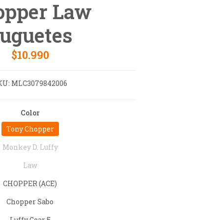
opper Law
uguetes
$10.990
KU:
MLC3079842006
Color
Tony Chopper
Monkey D. Luffy
Law
CHOPPER (ACE)
Chopper Sabo
Luffy Gear 5