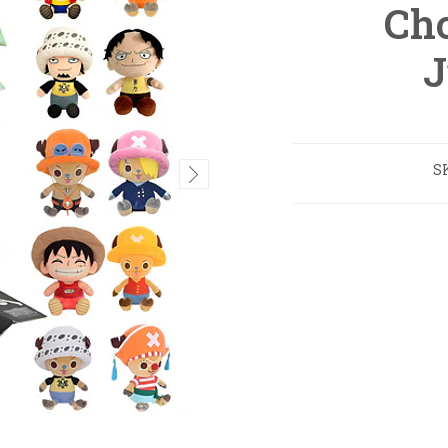
Ch
J
S