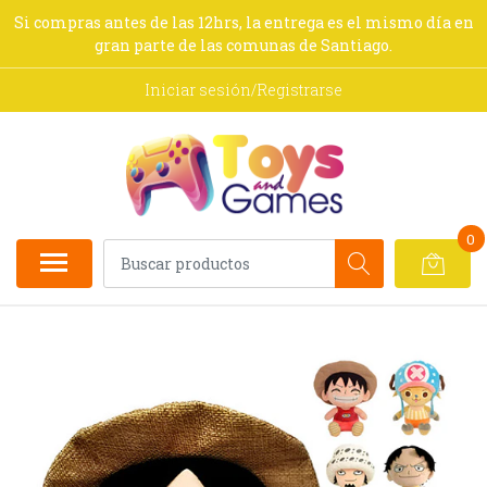
Si compras antes de las 12hrs, la entrega es el mismo día en
gran parte de las comunas de Santiago.
Iniciar sesión/Registrarse
0