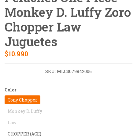
Monkey D. Luffy Zoro
Chopper Law
Juguetes
$10.990
SKU:
MLC3079842006
Color
Tony Chopper
Monkey D. Luffy
Law
CHOPPER (ACE)