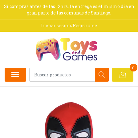
Si compras antes de las 12hrs, la entrega es el mismo día en
gran parte de las comunas de Santiago.
Iniciar sesión/Registrarse
0