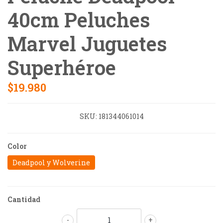
40cm Peluches
Marvel Juguetes
Superhéroe
$19.980
SKU:
181344061014
Color
Deadpool y Wolverine
Cantidad
-
+