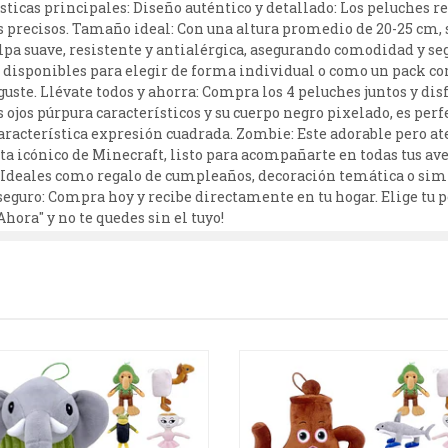
ísticas principales: Diseño auténtico y detallado: Los peluches 
 precisos. Tamaño ideal: Con una altura promedio de 20-25 cm, so
elpa suave, resistente y antialérgica, asegurando comodidad y se
 disponibles para elegir de forma individual o como un pack co
guste. Llévate todos y ahorra: Compra los 4 peluches juntos y dis
ojos púrpura característicos y su cuerpo negro pixelado, es perf
 característica expresión cuadrada. Zombie: Este adorable pero 
ista icónico de Minecraft, listo para acompañarte en todas tus a
! Ideales como regalo de cumpleaños, decoración temática o si
 seguro: Compra hoy y recibe directamente en tu hogar. Elige tu p
hora" y no te quedes sin el tuyo!