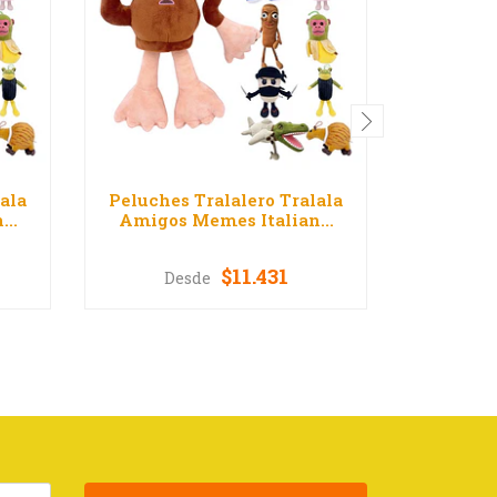
ala
Peluches Tralalero Tralala
Peluches
..
Amigos Memes Italian...
Amigos
$11.431
Desde
D
VER OPCIONES
V