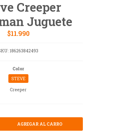
ve Creeper
man Juguete
$11.990
SKU:
186263842493
Color
STEVE
Creeper