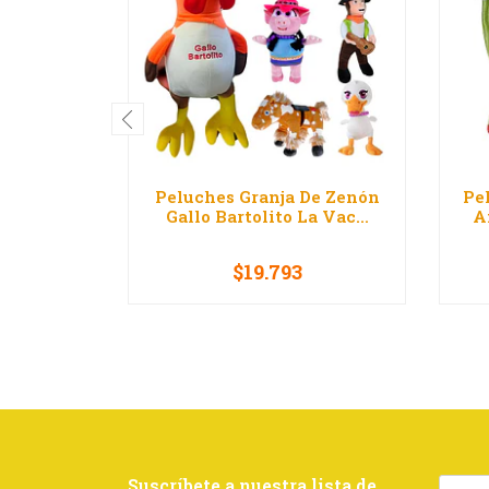
Peluches Granja De Zenón
Pe
Gallo Bartolito La Vac...
A
$19.793
VER OPCIONES
Suscríbete a nuestra lista de