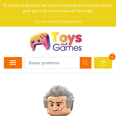
Si compras antes de las 12hrs, la entrega es el mismo día en
gran parte de las comunas de Santiago.
Iniciar sesión/Registrarse
0