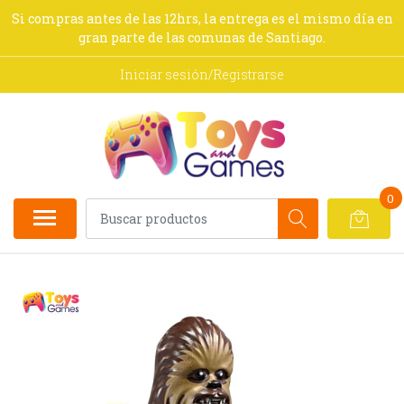
Si compras antes de las 12hrs, la entrega es el mismo día en
gran parte de las comunas de Santiago.
Iniciar sesión/Registrarse
0