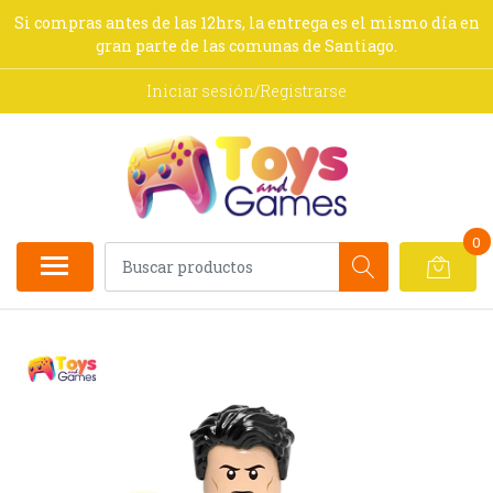
Si compras antes de las 12hrs, la entrega es el mismo día en
gran parte de las comunas de Santiago.
Iniciar sesión/Registrarse
0