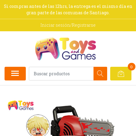
Si compras antes de las 12hrs, la entrega es el mismo día en
gran parte de las comunas de Santiago.
Iniciar sesión/Registrarse
0