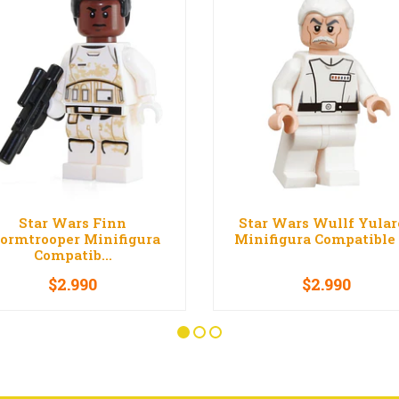
Star Wars Finn
Star Wars Wullf Yula
tormtrooper Minifigura
Minifigura Compatible L
Compatib...
$2.990
$2.990
+
-
+