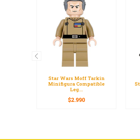
Star Wars Moff Tarkin
Minifigura Compatible
S
Leg...
$2.990
-
+
-