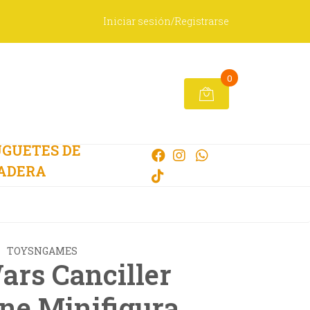
Iniciar sesión/Registrarse
0
GUETES DE
ADERA
TOYSNGAMES
ars Canciller
ine Minifigura