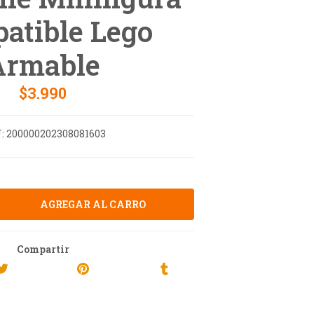
atible Lego
Armable
$3.990
:
200000202308081603
Compartir