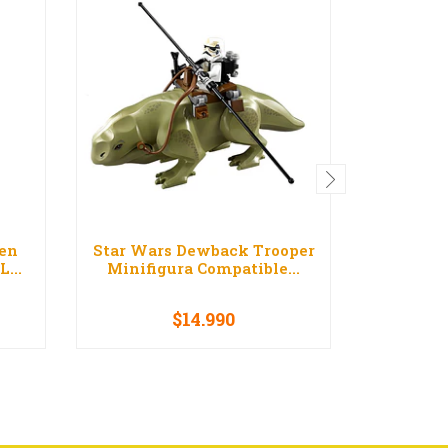
ren
Star Wars Dewback Trooper
Star War
...
Minifigura Compatible...
Compat
$14.990
-
+
-