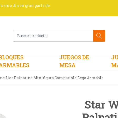
 mismo día en gran parte de
BLOQUES
JUEGOS DE
JU
ARMABLES
MESA
M
anciller Palpatine Minifigura Compatible Lego Armable
Star W
Palpat