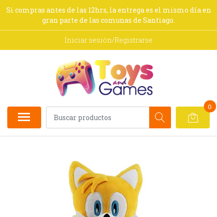
Si compras antes de las 12hrs, la entrega es el mismo día en
gran parte de las comunas de Santiago.
Iniciar sesión/Registrarse
0