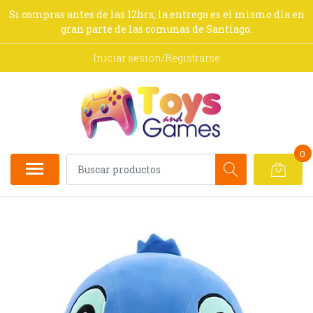
Si compras antes de las 12hrs, la entrega es el mismo día en
gran parte de las comunas de Santiago.
Iniciar sesión/Registrarse
0