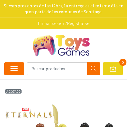
Si compras antes de las 12hrs, la entrega es el mismo día en
gran parte de las comunas de Santiago.
Iniciar sesión/Registrarse
0
AGOTADO