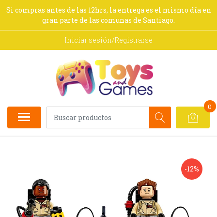
Si compras antes de las 12hrs, la entrega es el mismo día en
gran parte de las comunas de Santiago.
Iniciar sesión/Registrarse
0
-12%