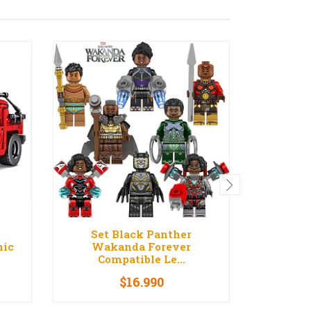
Set Black Panther
Set Est
nic
Wakanda Forever
Trenes 
Compatible Le...
$16.990
$4
-
+
-