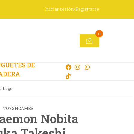
Iniciar sesión/Registrarse
0
GUETES DE
ADERA
e Lego
TOYSNGAMES
raemon Nobita
uka Takeshi