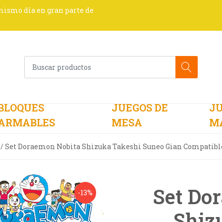
 mismo día en gran parte de
BLOQUES
JUEGOS DE
JU
ARMABLES
MESA
M
Set Doraemon Nobita Shizuka Takeshi Suneo Gian Compatibl
Set Do
-13%
Shiz