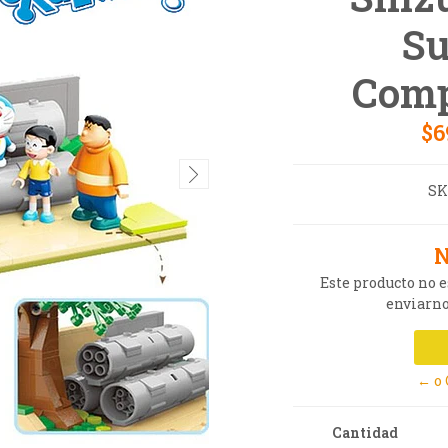
Su
Comp
$6
SK
N
Este producto no 
enviarno
← o
Cantidad