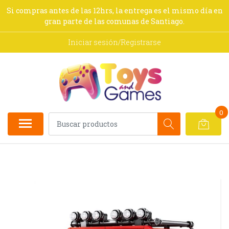
Si compras antes de las 12hrs, la entrega es el mismo día en
gran parte de las comunas de Santiago.
Iniciar sesión/Registrarse
0