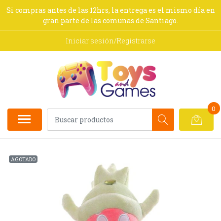
Si compras antes de las 12hrs, la entrega es el mismo día en
gran parte de las comunas de Santiago.
Iniciar sesión/Registrarse
0
AGOTADO