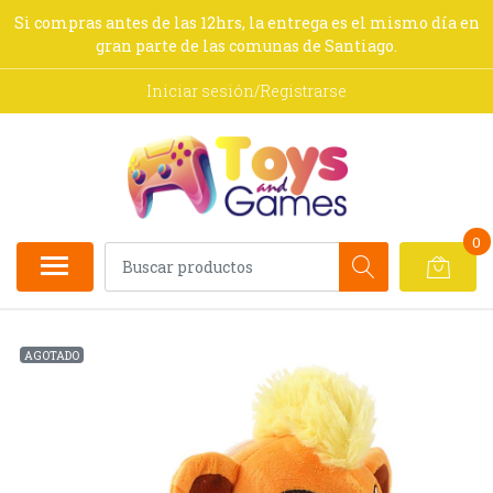
Si compras antes de las 12hrs, la entrega es el mismo día en
gran parte de las comunas de Santiago.
Iniciar sesión/Registrarse
0
AGOTADO