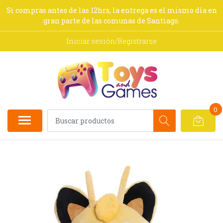
Si compras antes de las 12hrs, la entrega es el mismo día en
gran parte de las comunas de Santiago.
Iniciar sesión/Registrarse
0