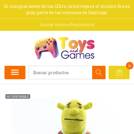
Si compras antes de las 12hrs, la entrega es el mismo día en
gran parte de las comunas de Santiago.
Iniciar sesión/Registrarse
0
NO DISPONIBLE