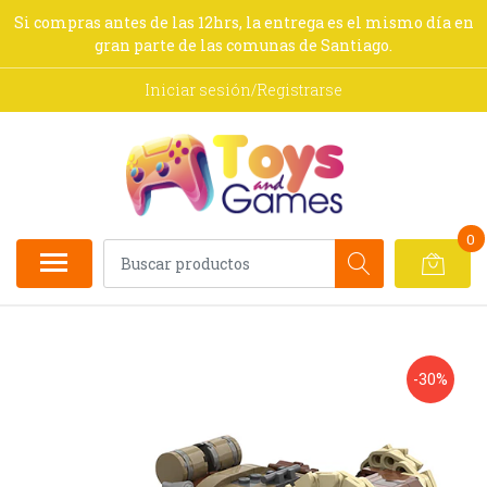
Si compras antes de las 12hrs, la entrega es el mismo día en
gran parte de las comunas de Santiago.
Iniciar sesión/Registrarse
0
-30%