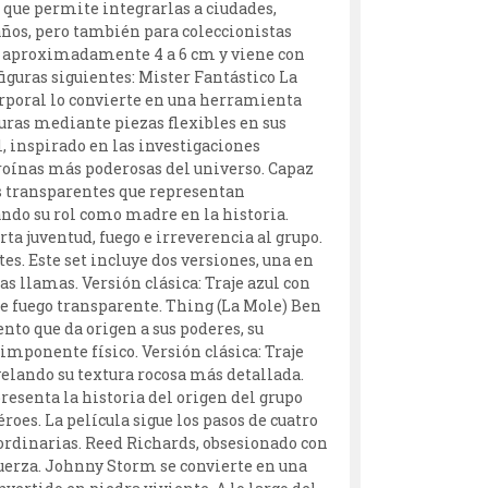
 que permite integrarlas a ciudades,
 años, pero también para coleccionistas
de aproximadamente 4 a 6 cm y viene con
figuras siguientes: Mister Fantástico La
corporal lo convierte en una herramienta
uras mediante piezas flexibles en sus
ul, inspirado en las investigaciones
roínas más poderosas del universo. Capaz
os transparentes que representan
ando su rol como madre en la historia.
a juventud, fuego e irreverencia al grupo.
s. Este set incluye dos versiones, una en
 llamas. Versión clásica: Traje azul con
de fuego transparente. Thing (La Mole) Ben
to que da origen a sus poderes, su
 imponente físico. Versión clásica: Traje
velando su textura rocosa más detallada.
resenta la historia del origen del grupo
es. La película sigue los pasos de cuatro
aordinarias. Reed Richards, obsesionado con
fuerza. Johnny Storm se convierte en una