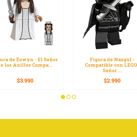
ura de Éowyn - El Señor
Figura de Nazgûl -
e los Anillos Compa...
Compatible con LEGO 
Señor ...
$3.990
$2.990
+
-
+