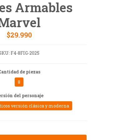
es Armables
Marvel
$29.990
SKU:
F4-8FIG-2025
Cantidad de piezas
8
rsión del personaje
ticos versión clásica y moderna