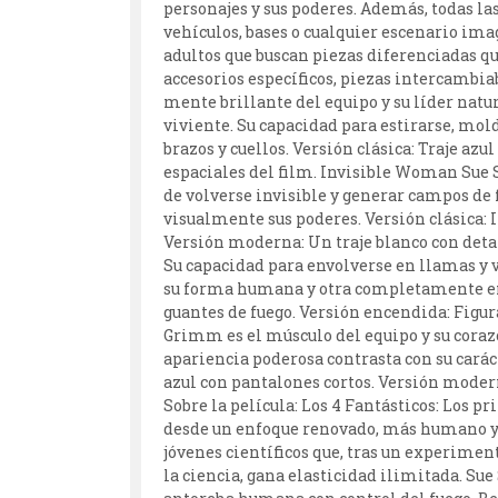
personajes y sus poderes. Además, todas la
vehículos, bases o cualquier escenario ima
adultos que buscan piezas diferenciadas 
accesorios específicos, piezas intercambiab
mente brillante del equipo y su líder natu
viviente. Su capacidad para estirarse, mol
brazos y cuellos. Versión clásica: Traje azu
espaciales del film. Invisible Woman Sue 
de volverse invisible y generar campos de 
visualmente sus poderes. Versión clásica: I
Versión moderna: Un traje blanco con detal
Su capacidad para envolverse en llamas y v
su forma humana y otra completamente ence
guantes de fuego. Versión encendida: Figur
Grimm es el músculo del equipo y su corazó
apariencia poderosa contrasta con su caráct
azul con pantalones cortos. Versión modern
Sobre la película: Los 4 Fantásticos: Los p
desde un enfoque renovado, más humano y c
jóvenes científicos que, tras un experimen
la ciencia, gana elasticidad ilimitada. Su