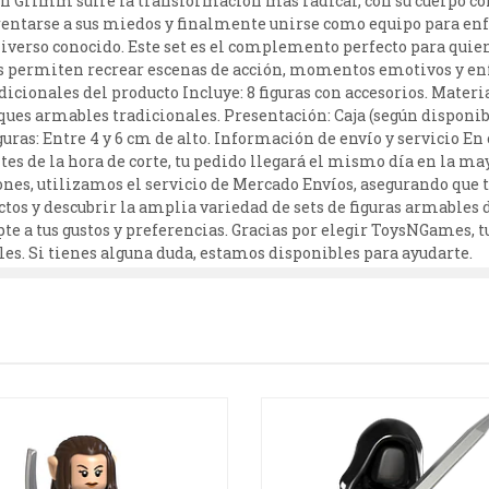
n Grimm sufre la transformación más radical, con su cuerpo conv
rentarse a sus miedos y finalmente unirse como equipo para en
 universo conocido. Este set es el complemento perfecto para quie
uras permiten recrear escenas de acción, momentos emotivos y e
icionales del producto Incluye: 8 figuras con accesorios. Materia
ques armables tradicionales. Presentación: Caja (según disponi
uras: Entre 4 y 6 cm de alto. Información de envío y servicio En
ntes de la hora de corte, tu pedido llegará el mismo día en la m
ones, utilizamos el servicio de Mercado Envíos, asegurando que t
tos y descubrir la amplia variedad de sets de figuras armables
te a tus gustos y preferencias. Gracias por elegir ToysNGames, t
. Si tienes alguna duda, estamos disponibles para ayudarte.