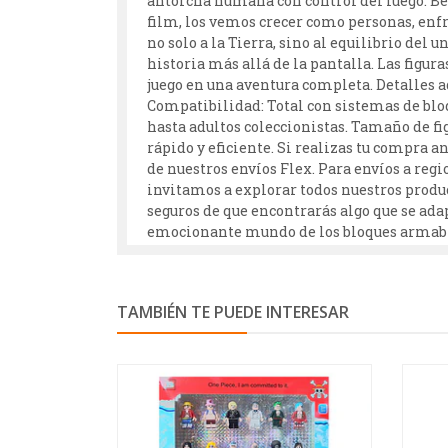
antorcha humana con control del fuego. Be
film, los vemos crecer como personas, enf
no solo a la Tierra, sino al equilibrio del
historia más allá de la pantalla. Las fig
juego en una aventura completa. Detalles ad
Compatibilidad: Total con sistemas de blo
hasta adultos coleccionistas. Tamaño de fig
rápido y eficiente. Si realizas tu compra a
de nuestros envíos Flex. Para envíos a regi
invitamos a explorar todos nuestros produc
seguros de que encontrarás algo que se adap
emocionante mundo de los bloques armables
TAMBIÉN TE PUEDE INTERESAR