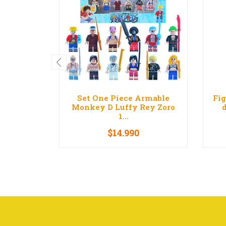
Set One Piece Armable
Fig
Monkey D Luffy Rey Zoro
d
1...
$14.990
VER OPCIONES
-