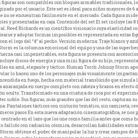
s figuras son compatibles con bloques armables tradicionales, lo
ginado por el usuario. Este set es ideal para niños mayores de 6
que no se encuentran fácilmente en el mercado. Cada figura mi
les y presentadas en caja. Contenido del set El set incluye las 8 
ral. Reed Richards es un científico visionario cuya elasticidad 
dearse y adoptar formas imposibles es representada en estas fig
l con el logo del “4” al pecho. Versión moderna: Traje blanco y az
Storm es la columna emocional del equipo y una de las superhe
fuerza casi impenetrables, esta figura se presenta con accesori
ncluye discos de energía y una mini figura de su hijo, represent
les en azul, elegante y táctico. Human Torch Johnny Storm aport
olar lo hacen uno de los personajes más visualmente impactante
ndida en fuego, hecha con material translúcido que simula las
a anaranjada en cuerpo completo con cabeza y brazos en efecto 
n oculto. Transformado en una criatura de roca por el experimen
er noble. Sus figuras, más grandes que las del resto, capturan su
a: Pantalones tácticos con cinturón temático, sin camiseta, re
rimeros pasos En esta nueva adaptación cinematográfica, se nos p
entrado en el lazo que los une como familia antes que como héro
to fallido con radiación cósmica, desarrollan habilidades extr
e Storm obtiene el poder de manipular la luz y crear campos de 