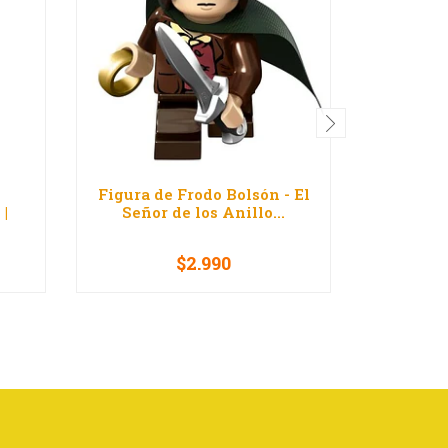
Figura de Frodo Bolsón - El
Figura 
|
Señor de los Anillo...
Compat
$2.990
-
+
-