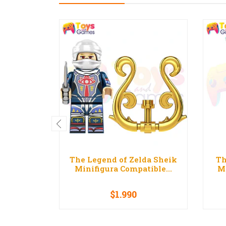
The Legend of Zelda Sheik
Th
Minifigura Compatible...
Mi
$1.990
-
+
-