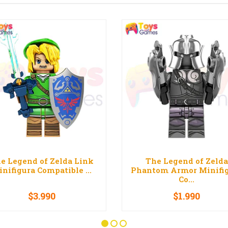
e Legend of Zelda Link
The Legend of Zelda
nifigura Compatible ...
Phantom Armor Minifi
Co...
$3.990
$1.990
+
-
+