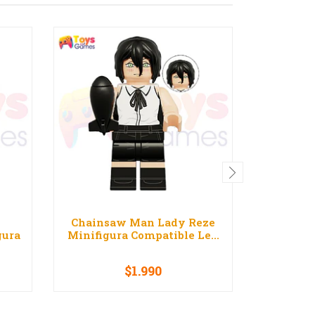
Chainsaw Man Lady Reze
Star Wa
gura
Minifigura Compatible Le...
Compat
$1.990
-
+
-