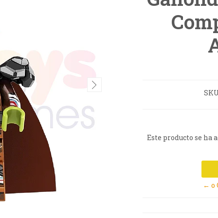
Comp
SKU
Este producto se ha 
← o