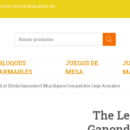
 mismo día en gran parte de
BLOQUES
JUEGOS DE
JU
ARMABLES
MESA
M
d of Zelda Ganondorf Minifigura Compatible Lego Armable
The Le
Ganondo