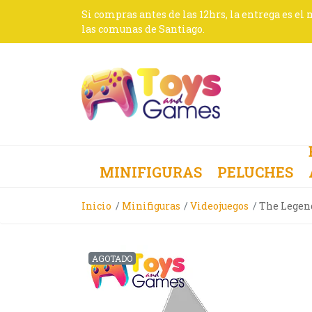
Si compras antes de las 12hrs, la entrega es el
las comunas de Santiago.
MINIFIGURAS
PELUCHES
Inicio
Minifiguras
Videojuegos
The Legen
AGOTADO