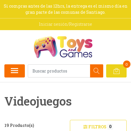
Si compras antes de las 12hrs, la entrega es el mismo día en
gran parte de las comunas de Santiago.
Iniciar sesión/Registrarse
0
Videojuegos
19 Producto(s)
0
FILTROS