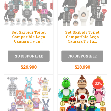
Set Skibidi Toilet
Set Skibidi Toilet
Compatible Lego
Compatible Lego
Cámara Tv In...
Cámara Tv In...
NO DISPONIBLE
NO DISPONIBLE
$29.990
$18.990
-33%