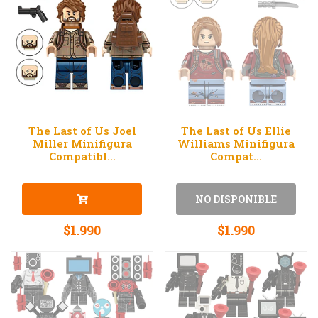
The Last of Us Joel
The Last of Us Ellie
Miller Minifigura
Williams Minifigura
Compatibl...
Compat...
NO DISPONIBLE
$1.990
$1.990