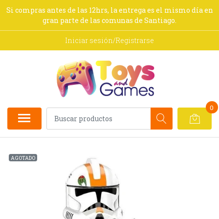
Si compras antes de las 12hrs, la entrega es el mismo día en
gran parte de las comunas de Santiago.
Iniciar sesión/Registrarse
0
AGOTADO