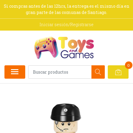
Si compras antes de las 12hrs, la entrega es el mismo día en
gran parte de las comunas de Santiago.
Iniciar sesión/Registrarse
0